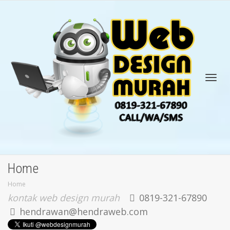
Tog
Home
Home
kontak web design murah
0819-321-67890
hendrawan@hendraweb.com